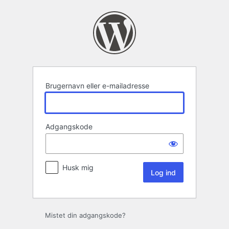
Log
ind
Brugernavn eller e-mailadresse
Adgangskode
Husk mig
Mistet din adgangskode?