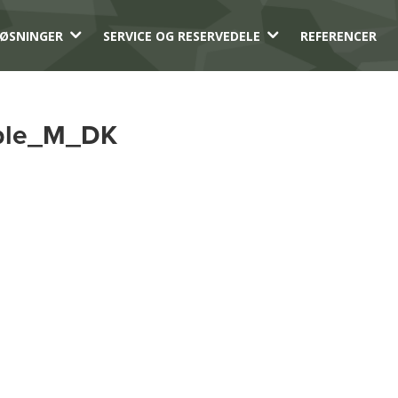
3
3
ØSNINGER
SERVICE OG RESERVEDELE
REFERENCER
able_M_DK