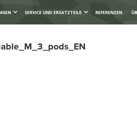
3
3
NGEN
SERVICE UND ERSATZTEILE
REFERENZEN
ÜB
dable_M_3_pods_EN