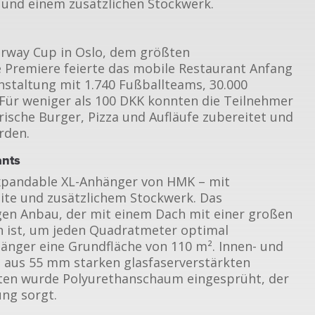
 und einem zusätzlichen Stockwerk.
rway Cup in Oslo, dem größten
e Premiere feierte das mobile Restaurant Anfang
nstaltung mit 1.740 Fußballteams, 30.000
Für weniger als 100 DKK konnten die Teilnehmer
ische Burger, Pizza und Aufläufe zubereitet und
rden.
ants
Expandable XL-Anhänger von HMK – mit
eite und zusätzlichem Stockwerk. Das
igen Anbau, der mit einem Dach mit einer großen
n ist, um jeden Quadratmeter optimal
änger eine Grundfläche von 110 m². Innen- und
 aus 55 mm starken glasfaserverstärkten
tten wurde Polyurethanschaum eingesprüht, der
ung sorgt.