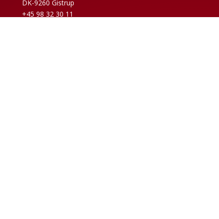
DK-9260 Gistrup
+45 98 32 30 11
Verkaufs- und Lieferbedingungen
Datenschutzrichtlinie
Impressum
News-Archiv
Code of Conduct