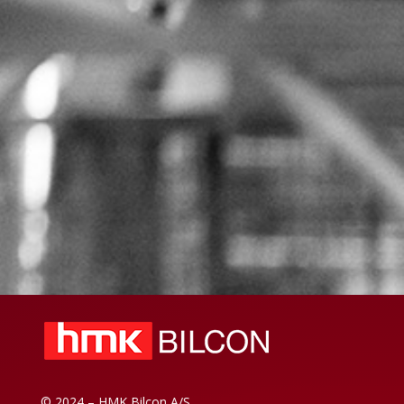
© 2024 – HMK Bilcon A/S