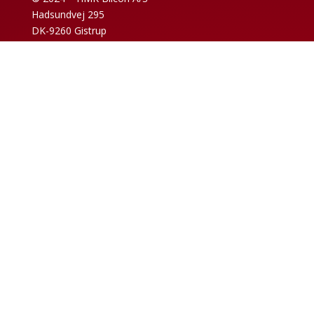
Hadsundvej 295
DK-9260 Gistrup
+45 98 32 30 11
Verkaufs- und Lieferbedingungen
Datenschutzrichtlinie
Impressum
News-Archiv
Code of Conduct