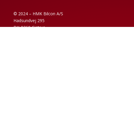
© 2024 – HMK Bilcon A/S
Hadsundvej 295
DK-9260 Gistrup
+45 98 32 30 11
Verkaufs- und Lieferbedingungen
Datenschutzrichtlinie
Impressum
News-Archiv
Code of Conduct