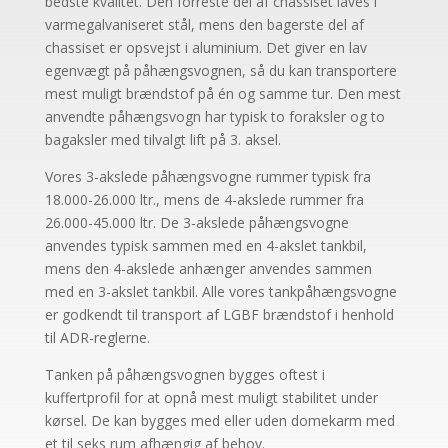
bedste kvalitet. Den forreste del af chassiset laves i
varmegalvaniseret stål, mens den bagerste del af
chassiset er opsvejst i aluminium. Det giver en lav
egenvægt på påhængsvognen, så du kan transportere
mest muligt brændstof på én og samme tur. Den mest
anvendte påhængsvogn har typisk to foraksler og to
bagaksler med tilvalgt lift på 3. aksel.
Vores 3-akslede påhængsvogne rummer typisk fra
18.000-26.000 ltr., mens de 4-akslede rummer fra
26.000-45.000 ltr. De 3-akslede påhængsvogne
anvendes typisk sammen med en 4-akslet tankbil,
mens den 4-akslede anhænger anvendes sammen
med en 3-akslet tankbil. Alle vores tankpåhængsvogne
er godkendt til transport af LGBF brændstof i henhold
til ADR-reglerne.
Tanken på påhængsvognen bygges oftest i
kuffertprofil for at opnå mest muligt stabilitet under
kørsel. De kan bygges med eller uden domekarm med
et til seks rum afhængig af behov.