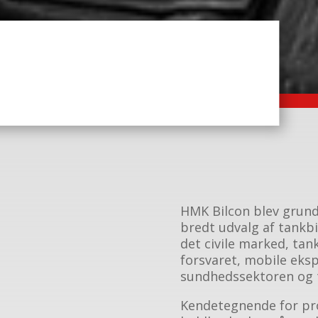
HMK Bilcon blev grundl
bredt udvalg af tankbil
det civile marked, tan
forsvaret, mobile eksp
sundhedssektoren og t
Kendetegnende for pro