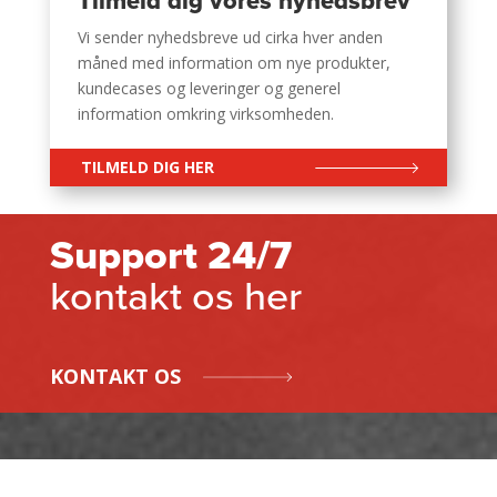
Tilmeld dig vores nyhedsbrev
Vi sender nyhedsbreve ud cirka hver anden
måned med information om nye produkter,
kundecases og leveringer og generel
information omkring virksomheden.
TILMELD DIG HER
Support 24/7
kontakt os her
KONTAKT OS