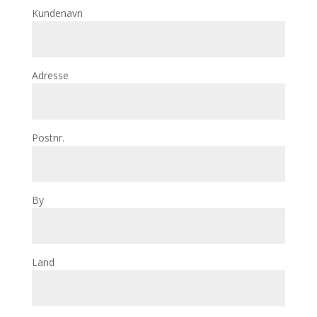
Kundenavn
Adresse
Postnr.
By
Land