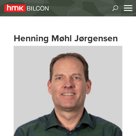
Henning Møhl Jørgensen