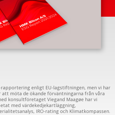
-rapportering enligt EU-lagstiftningen, men vi har
r att möta de ökande förväntningarna från våra
med konsultföretaget Viegand Maagøe har vi
rbetat med värdekedjekartläggning,
ialitetsanalys, IRO-rating och Klimatkompassen.