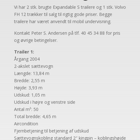
Vi har 2 stk. brugte Expandable S trailere og 1 stk. Volvo
FH 12 trækker til salg til rigtig gode priser. Begge
trailere har været anvendt til mobil undervisning.
Kontakt Peter S. Andersen på tlf. 40 45 34 88 for pris
og øvrige betingelser.
Trailer 1:
Årgang 2004
2-akslet sættevogn
Længde: 13,84 m
Bredde: 2,55 m
Højde: 3,93 m
Udskud: 1,05 m
Udskud i højre og venstre side
Antal m²: 50
Total bredde: 4,65 m
Aircondition
Fjernbetjening til betjening af udskud
Sættevognskobling standard 2″ kingpin – koblingshøjde