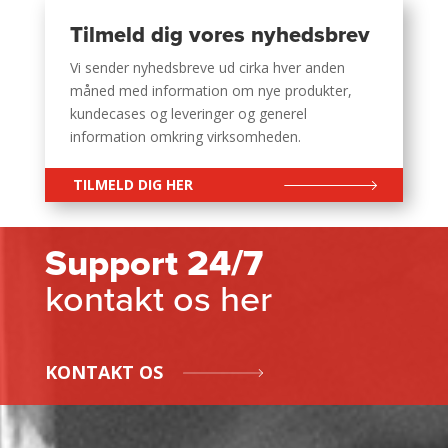
Tilmeld dig vores nyhedsbrev
Vi sender nyhedsbreve ud cirka hver anden
måned med information om nye produkter,
kundecases og leveringer og generel
information omkring virksomheden.
TILMELD DIG HER
Support 24/7
kontakt os her
KONTAKT OS