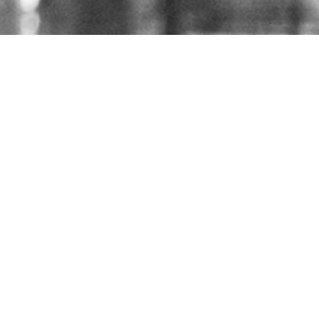
© 2024 – HMK Bilcon A/S
Hadsundvej 295
DK-9260 Gistrup
+45 98 32 30 11
Salg- og leveringsbetingelser
Code of Conduct
Privatlivspolitik
Arkiv