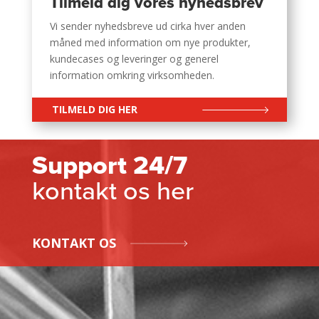
Tilmeld dig vores nyhedsbrev
Vi sender nyhedsbreve ud cirka hver anden
måned med information om nye produkter,
kundecases og leveringer og generel
information omkring virksomheden.
TILMELD DIG HER
Support 24/7
kontakt os her
KONTAKT OS