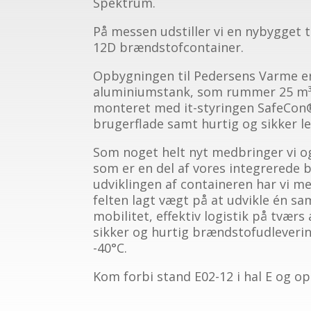
Spektrum.
På messen udstiller vi en nybygget 
12D brændstofcontainer.
Opbygningen til Pedersens Varme er
aluminiumstank, som rummer 25 m³ b
monteret med it-styringen SafeCon® 
brugerflade samt hurtig og sikker l
Som noget helt nyt medbringer vi o
som er en del af vores integrerede b
udviklingen af containeren har vi m
felten lagt vægt på at udvikle én sam
mobilitet, effektiv logistik på tværs
sikker og hurtig brændstofudleveri
-40°C.
Kom forbi stand E02-12 i hal E og op