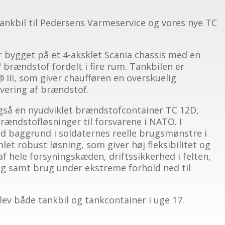
tankbil til Pedersens Varmeservice og vores nye TC
 bygget på et 4-aksklet Scania chassis med en
rændstof fordelt i fire rum. Tankbilen er
III, som giver chaufføren en overskuelig
evering af brændstof.
gså en nyudviklet brændstofcontainer TC 12D,
rændstofløsninger til forsvarene i NATO. I
ed baggrund i soldaternes reelle brugsmønstre i
let robust løsning, som giver høj fleksibilitet og
 af hele forsyningskæden, driftssikkerhed i felten,
ng samt brug under ekstreme forhold ned til
lev både tankbil og tankcontainer i uge 17.