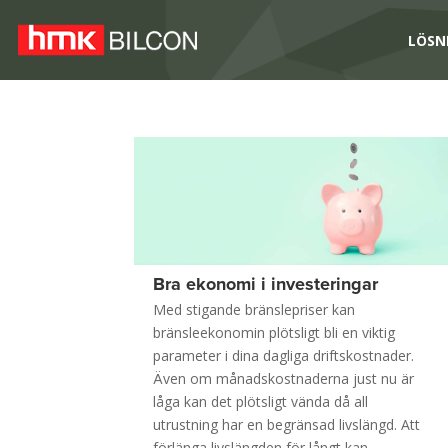
LÖSN
Bra ekonomi i investeringar
Med stigande bränslepriser kan
bränsleekonomin plötsligt bli en viktig
parameter i dina dagliga driftskostnader.
Även om månadskostnaderna just nu är
låga kan det plötsligt vända då all
utrustning har en begränsad livslängd. Att
förlänga livslängden för långt kan...