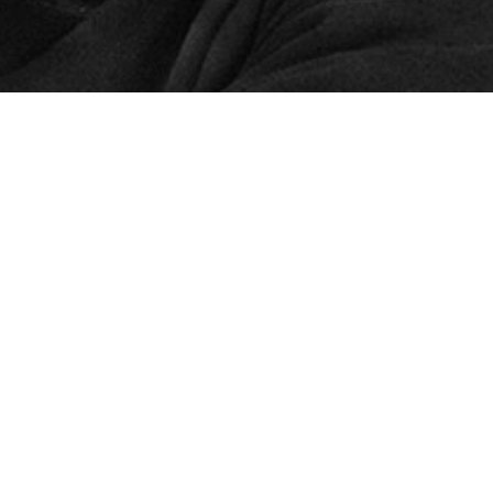
© 2024 – HMK Bilcon A/S
Hadsundvej 295
DK-9260 Gistrup