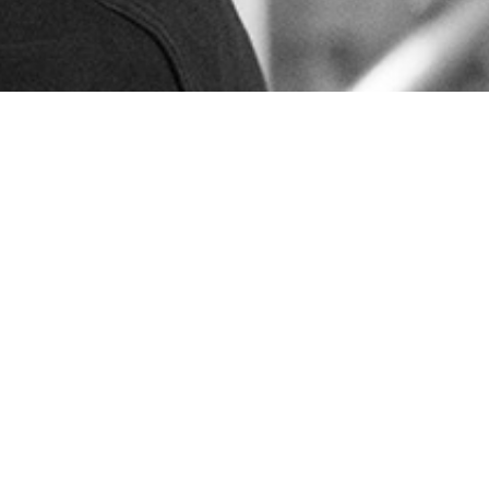
Försäljnings- och leveransvillkor
Code of Conduct
Integritetspolicy