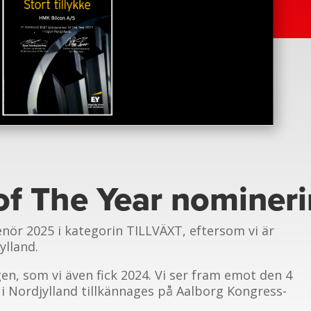
of The Year nominer
enör 2025 i kategorin TILLVÄXT, eftersom vi är
ylland.
gen, som vi även fick 2024. Vi ser fram emot den 4
i Nordjylland tillkännages på Aalborg Kongress-