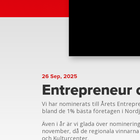
26 Sep, 2025
Entrepreneur 
Vi har nominerats till Årets Entrepr
bland de 1% bästa företagen i Nordj
Även i år är vi glada över nominerin
november, då de regionala vinnarna 
och Kulturcenter.