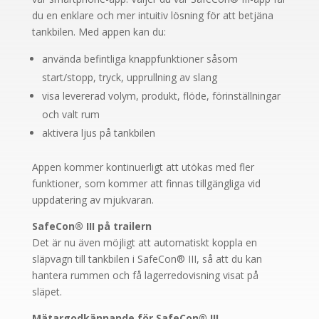
du en enklare och mer intuitiv lösning för att betjäna
tankbilen. Med appen kan du:
använda befintliga knappfunktioner såsom
start/stopp, tryck, upprullning av slang
visa levererad volym, produkt, flöde, förinställningar
och valt rum
aktivera ljus på tankbilen
Appen kommer kontinuerligt att utökas med fler
funktioner, som kommer att finnas tillgängliga vid
uppdatering av mjukvaran.
SafeCon® III på trailern
Det är nu även möjligt att automatiskt koppla en
släpvagn till tankbilen i SafeCon® III, så att du kan
hantera rummen och få lagerredovisning visat på
släpet.
Mätargodkännande för SafeCon® III