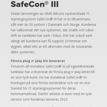
SafeCon® III
Sedan lanseringen av HMK Bilcons nyutvecklade IT-
styrningssystem SafeCon® III har vi nu tillsammans
sålt mer än 50 system i Danmark och Norge. Kunderna
har välkomnat det nya systemet, där snabb och säker
drift av tankbilen har varit i fokus. Det har också varit
viktigt att kunderna kan få support 24 timmar om
dygnet, vilket inte är ett alternativ med de nuvarande
äldre systemen.
Första plug n’ play kit levererat
Förutom att installera SafeCon® III på egentillverkade
tankbilar har vi levererat de första plug n’ play kitten till
en stor tysk kund. De har installerat SafeCon® III-
lösningen på sina första semitrailrar och ser en stor
framtid för IT-styrningssystemet för deras
hemmamarknad. Därför arbetar vi även med en tysk
version som beräknas lanseras 2023.