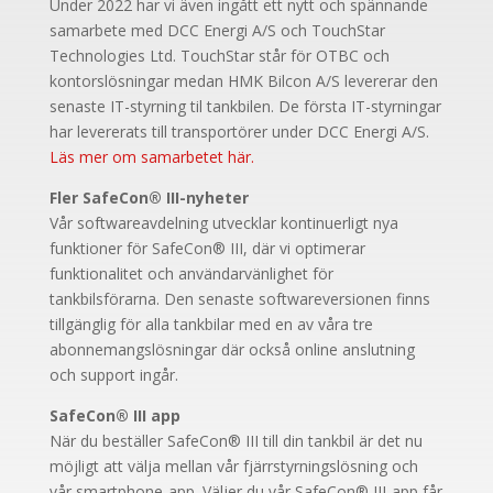
Under 2022 har vi även ingått ett nytt och spännande
samarbete med DCC Energi A/S och TouchStar
Technologies Ltd. TouchStar står för OTBC och
kontorslösningar medan HMK Bilcon A/S levererar den
senaste IT-styrning til tankbilen. De första IT-styrningar
har levererats till transportörer under DCC Energi A/S.
Läs mer om samarbetet här.
Fler SafeCon® III-nyheter
Vår softwareavdelning utvecklar kontinuerligt nya
funktioner för SafeCon® III, där vi optimerar
funktionalitet och användarvänlighet för
tankbilsförarna. Den senaste softwareversionen finns
tillgänglig för alla tankbilar med en av våra tre
abonnemangslösningar där också online anslutning
och support ingår.
SafeCon® III app
När du beställer SafeCon® III till din tankbil är det nu
möjligt att välja mellan vår fjärrstyrningslösning och
vår smartphone-app. Väljer du vår SafeCon® III-app får