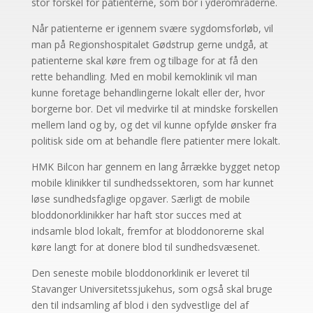
stor forskel for patienterne, som bor i yderområderne.
Når patienterne er igennem svære sygdomsforløb, vil
man på Regionshospitalet Gødstrup gerne undgå, at
patienterne skal køre frem og tilbage for at få den
rette behandling. Med en mobil kemoklinik vil man
kunne foretage behandlingerne lokalt eller der, hvor
borgerne bor. Det vil medvirke til at mindske forskellen
mellem land og by, og det vil kunne opfylde ønsker fra
politisk side om at behandle flere patienter mere lokalt.
HMK Bilcon har gennem en lang årrække bygget netop
mobile klinikker til sundhedssektoren, som har kunnet
løse sundhedsfaglige opgaver. Særligt de mobile
bloddonorklinikker har haft stor succes med at
indsamle blod lokalt, fremfor at bloddonorerne skal
køre langt for at donere blod til sundhedsvæsenet.
Den seneste mobile bloddonorklinik er leveret til
Stavanger Universitetssjukehus, som også skal bruge
den til indsamling af blod i den sydvestlige del af