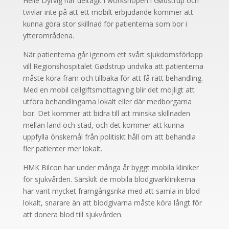
Helle Dyrvig har deltagit i workshopen i Gødstrup och
tvivlar inte på att ett mobilt erbjudande kommer att
kunna göra stor skillnad för patienterna som bor i
ytterområdena.
När patienterna går igenom ett svårt sjukdomsförlopp
vill Regionshospitalet Gødstrup undvika att patienterna
måste köra fram och tillbaka för att få rätt behandling.
Med en mobil cellgiftsmottagning blir det möjligt att
utföra behandlingarna lokalt eller där medborgarna
bor. Det kommer att bidra till att minska skillnaden
mellan land och stad, och det kommer att kunna
uppfylla önskemål från politiskt håll om att behandla
fler patienter mer lokalt.
HMK Bilcon har under många år byggt mobila kliniker
för sjukvården. Särskilt de mobila blodgivarklinikerna
har varit mycket framgångsrika med att samla in blod
lokalt, snarare än att blodgivarna måste köra långt för
att donera blod till sjukvården.