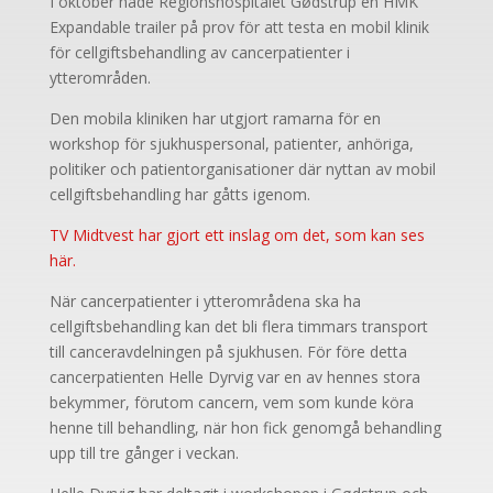
I oktober hade Regionshospitalet Gødstrup en HMK
Expandable trailer på prov för att testa en mobil klinik
för cellgiftsbehandling av cancerpatienter i
ytterområden.
Den mobila kliniken har utgjort ramarna för en
workshop för sjukhuspersonal, patienter, anhöriga,
politiker och patientorganisationer där nyttan av mobil
cellgiftsbehandling har gåtts igenom.
TV Midtvest har gjort ett inslag om det, som kan ses
här.
När cancerpatienter i ytterområdena ska ha
cellgiftsbehandling kan det bli flera timmars transport
till canceravdelningen på sjukhusen. För före detta
cancerpatienten Helle Dyrvig var en av hennes stora
bekymmer, förutom cancern, vem som kunde köra
henne till behandling, när hon fick genomgå behandling
upp till tre gånger i veckan.