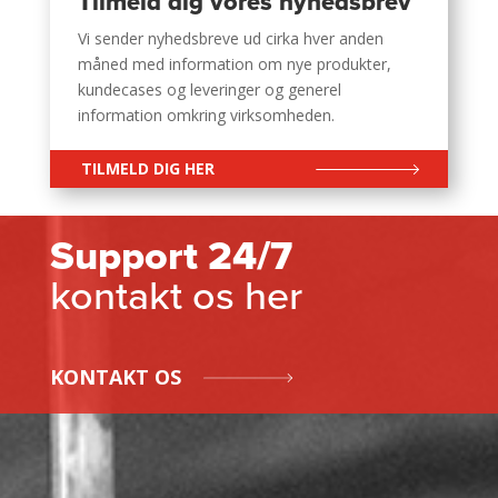
Tilmeld dig vores nyhedsbrev
Vi sender nyhedsbreve ud cirka hver anden
måned med information om nye produkter,
kundecases og leveringer og generel
information omkring virksomheden.
TILMELD DIG HER
Support 24/7
kontakt os her
KONTAKT OS