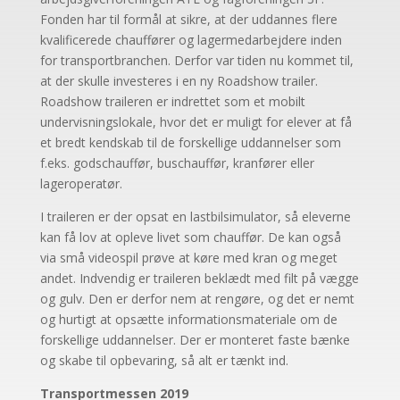
Fonden har til formål at sikre, at der uddannes flere
kvalificerede chauffører og lagermedarbejdere inden
for transportbranchen. Derfor var tiden nu kommet til,
at der skulle investeres i en ny Roadshow trailer.
Roadshow traileren er indrettet som et mobilt
undervisningslokale, hvor det er muligt for elever at få
et bredt kendskab til de forskellige uddannelser som
f.eks. godschauffør, buschauffør, kranfører eller
lageroperatør.
I traileren er der opsat en lastbilsimulator, så eleverne
kan få lov at opleve livet som chauffør. De kan også
via små videospil prøve at køre med kran og meget
andet. Indvendig er traileren beklædt med filt på vægge
og gulv. Den er derfor nem at rengøre, og det er nemt
og hurtigt at opsætte informationsmateriale om de
forskellige uddannelser. Der er monteret faste bænke
og skabe til opbevaring, så alt er tænkt ind.
Transportmessen 2019