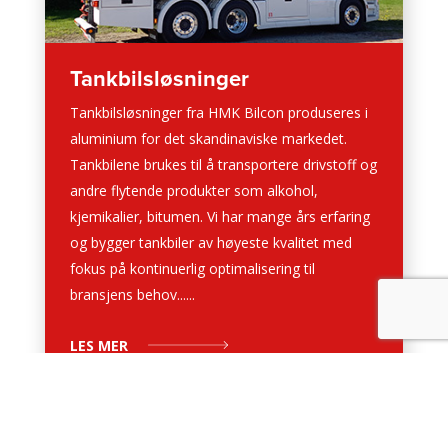
Tankbilsløsninger
Tankbilsløsninger fra HMK Bilcon produseres i
aluminium for det skandinaviske markedet.
Tankbilene brukes til å transportere drivstoff og
andre flytende produkter som alkohol,
kjemikalier, bitumen. Vi har mange års erfaring
og bygger tankbiler av høyeste kvalitet med
fokus på kontinuerlig optimalisering til
bransjens behov......
LES MER