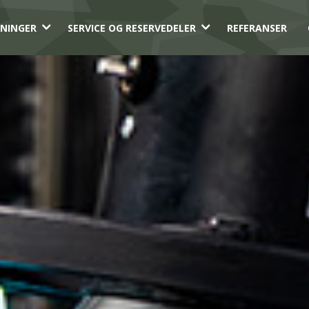
3
3
NINGER
SERVICE OG RESERVEDELER
REFERANSER