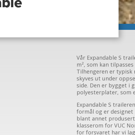
ble
Vår Expandable S trail
m², som kan tilpasses
Tilhengeren er typisk
skyves ut under oppset
side. Den er bygget i 
polyesterplater, som e
Expandable S traileren
formål og er designet 
blant annet produsert
klasserom for VUC Nor
for forsvaret har vi l