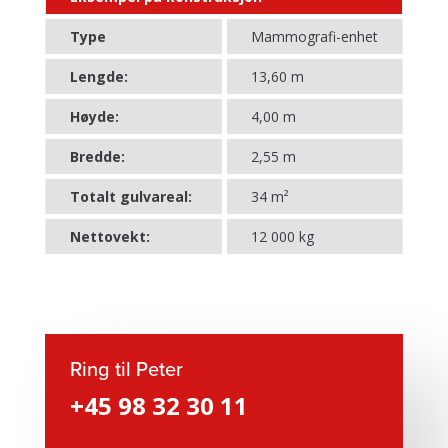
Type
Mammografi-enhet
Lengde:
13,60 m
Høyde:
4,00 m
Bredde:
2,55 m
Totalt gulvareal:
34
m²
Nettovekt:
12 000 kg
Ring til Peter
+45 98 32 30 11