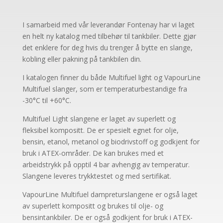
I samarbeid med vår leverandør Fontenay har vi laget
en helt ny katalog med tilbehør til tankbiler. Dette gjør
det enklere for deg hvis du trenger å bytte en slange,
kobling eller pakning på tankbilen din.
I katalogen finner du både Multifuel light og VapourLine
Multifuel slanger, som er temperaturbestandige fra
-30°C til +60°C.
Multifuel Light slangene er laget av superlett og
fleksibel kompositt. De er spesielt egnet for olje,
bensin, etanol, metanol og biodrivstoff og godkjent for
bruk i ATEX-områder. De kan brukes med et
arbeidstrykk på opptil 4 bar avhengig av temperatur.
Slangene leveres trykktestet og med sertifikat.
VapourLine Multifuel dampreturslangene er også laget
av superlett kompositt og brukes til olje- og
bensintankbiler. De er også godkjent for bruk i ATEX-