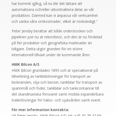
har kommit igång, så nu blir det lättare att
automatisera och/eller utkontraktera delar av vår
produktion. Därmed kan vi anpassa vår verksamhet
och sänka våra omkostnader, vilket är nödvändigt.”
Peter Jensby berättar att både orderstocken och
pipelinen just nu är rekordstor, och den är nu fördelad
på fler produkter och geografiska marknader än
tidigare. Detta utgör grunden för en större
internationell tillväxt under de kommande åren.
HMK Bilcon A/S
HMK Bilcon grundades 1895 och är specialiserat på
tillverkning av tankbilslösningar för transport av
biobränslen, olja och bensin, tankbilar för transport av
spannmål och foder, tankbilar och tankcontainrar till
det skandinaviska försvaret samt mobila expanderbara
trailerlösningar för hälso- och sjukvården samt event.
För mer information kontakta:
Vd Peter Jensby, HMK Bilcon A/S: tel. +45 30 78 47 68.