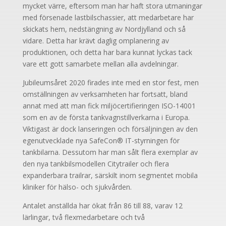
mycket värre, eftersom man har haft stora utmaningar
med försenade lastbilschassier, att medarbetare har
skickats hem, nedstängning av Nordjylland och så
vidare. Detta har krävt daglig omplanering av
produktionen, och detta har bara kunnat lyckas tack
vare ett gott samarbete mellan alla avdelningar.
Jubileumsåret 2020 firades inte med en stor fest, men
omställningen av verksamheten har fortsatt, bland
annat med att man fick miljöcertifieringen ISO-14001
som en av de första tankvagnstillverkarna i Europa.
Viktigast är dock lanseringen och försäljningen av den
egenutvecklade nya SafeCon® IT-styrningen för
tankbilarna. Dessutom har man sålt flera exemplar av
den nya tankbilsmodellen Citytrailer och flera
expanderbara trailrar, särskilt inom segmentet mobila
kliniker för hälso- och sjukvården.
Antalet anställda har ökat från 86 till 88, varav 12
lärlingar, två flexmedarbetare och två