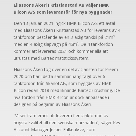
Eliassons Åkeri I Kristianstad AB väljer HMK
Bilcon A/S som leverantör för nya byggnader
Den 13 januari 2021 ingick HMK Bilcon A/S ett avtal
med Eliassons Åkeri i Kristianstad AB för leverans av 4
tankfordon bestående av en 3-axlig tankbil på 21m³
med en 4-axlig släpvagn på 45m³. De 4 tankfordon
kommer att levereras 2021 och kommer alla att
utrustas med Bartec mätstickssystem.
Eliassons Åkeri tog över en del av tjänsten för Preem
2020 och har i detta sammanhang tagit över 6
tankfordon från Skanol AB, som byggdes av HMK
Bilcon redan 2018 med liknande Bartec-utrustning. De
nya fordon från HMK Bilcon är dock anpassade i
designen på begäran av Eliassons Åkeri.
“Vi ser fram emot att leverera fler tankfordon av
högsta kvalitet till den svenska marknaden”, säger Key
Account Manager Jesper Falkenløve, som