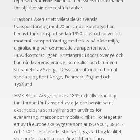
representerar HMK Bilcon på den svenska marknaden
för olja/bensin och rostfria tankar.
Eliassons Åkeri är ett väletablerat svenskt
transportföretag med 70 anställda. Företaget har
bedrivit tanktransport sedan 1950-talet och driver ett
modernt transportföretag med fokus på både miljö,
digitalisering och optimerade transportenheter.
Huvudkontoret ligger i Kristianstad i södra Sverige och
härifrån levereras bränsle, kemikalier och bitumen i
stora delar av Sverige. Dessutom utför de ett antal
specialuppgifter i Norge, Danmark, England och
Tyskland.
HMK Bilcon A/S grundades 1895 och tillverkar idag
tankfordon för transport av olja och bensin samt
expanderbara semitrailrar som används för
evenemang, mässor och mobila kliniker. Företaget är
ett av få europeiska byggare som är ISO 9001, 3834-2
och 14001 certifierade. Stor vikt läggs vid hög kvalitet,
stor professionalism och lång hållbarhet hos