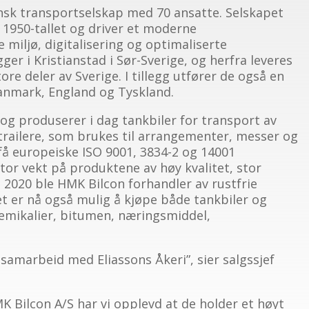
vensk transportselskap med 70 ansatte. Selskapet
1950-tallet og driver et moderne
miljø, digitalisering og optimaliserte
er i Kristianstad i Sør-Sverige, og herfra leveres
ore deler av Sverige. I tillegg utfører de også en
Danmark, England og Tyskland.
 og produserer i dag tankbiler for transport av
trailere, som brukes til arrangementer, messer og
 få europeiske ISO 9001, 3834-2 og 14001
stor vekt på produktene av høy kvalitet, stor
I 2020 ble HMK Bilcon forhandler av rustfrie
et er nå også mulig å kjøpe både tankbiler og
jemikalier, bitumen, næringsmiddel,
g samarbeid med Eliassons Åkeri”, sier salgssjef
 Bilcon A/S har vi opplevd at de holder et høyt