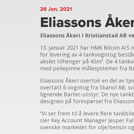
26 Jan, 2021
Eliassons Åke
Eliassons Åkeri I Kristianstad AB 
13. januar 2021 har HMK Bilcon A/S i
for levering av 4 tankvogntog bestå
akslet tilhenger på 45m³. De 4 tankvo
med peilepinne målesystemer fra Ba
Eliassons Åkeri overtok en del av tj
overtatt 6 vogntog fra Skanol AB, s
lignende Bartec-utstyr. De nye tankbi
designen på forespørsel fra Eliasson
“Vi ser frem til å levere flere tankbi
sier Key Account Manager Jesper Fa
svenske markedet for olje/bensin og 