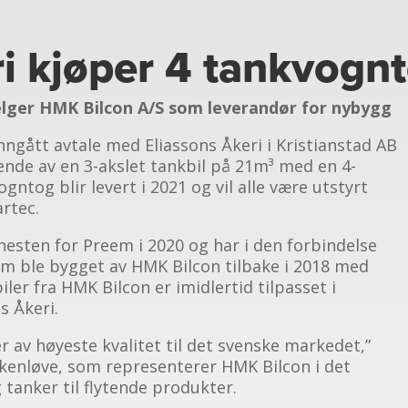
ri kjøper 4 tankvogn
velger HMK Bilcon A/S som leverandør for nybygg
nngått avtale med Eliassons Åkeri i Kristianstad AB
ende av en 3-akslet tankbil på 21m³ med en 4-
gntog blir levert i 2021 og vil alle være utstyrt
rtec.
enesten for Preem i 2020 og har i den forbindelse
om ble bygget av HMK Bilcon tilbake i 2018 med
ler fra HMK Bilcon er imidlertid tilpasset i
s Åkeri.
ler av høyeste kvalitet til det svenske markedet,”
lkenløve, som representerer HMK Bilcon i det
tanker til flytende produkter.