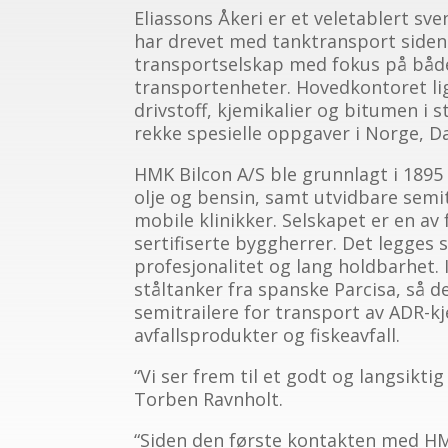
Eliassons Åkeri er et veletablert s
har drevet med tanktransport siden 
transportselskap med fokus på både 
transportenheter. Hovedkontoret ligg
drivstoff, kjemikalier og bitumen i st
rekke spesielle oppgaver i Norge, 
HMK Bilcon A/S ble grunnlagt i 1895
olje og bensin, samt utvidbare semi
mobile klinikker. Selskapet er en av
sertifiserte byggherrer. Det legges 
profesjonalitet og lang holdbarhet. 
ståltanker fra spanske Parcisa, så d
semitrailere for transport av ADR-k
avfallsprodukter og fiskeavfall.
“Vi ser frem til et godt og langsikti
Torben Ravnholt.
“Siden den første kontakten med HMK