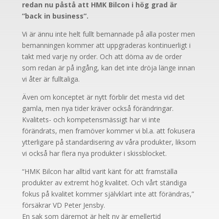
redan nu påstå att HMK Bilcon i hög grad är
”back in business”.
Vi är ännu inte helt fullt bemannade på alla poster men
bemanningen kommer att uppgraderas kontinuerligt i
takt med varje ny order. Och att döma av de order
som redan är på ingång, kan det inte dröja länge innan
vi åter är fulltaliga.
Även om konceptet är nytt förblir det mesta vid det
gamla, men nya tider kräver också förändringar.
Kvalitets- och kompetensmässigt har vi inte
förändrats, men framöver kommer vi bl.a. att fokusera
ytterligare på standardisering av våra produkter, liksom
vi också har flera nya produkter i skissblocket.
“HMK Bilcon har alltid varit känt för att framställa
produkter av extremt hög kvalitet. Och vårt ständiga
fokus på kvalitet kommer självklart inte att förändras,”
försäkrar VD Peter Jensby.
En sak som däremot är helt ny är emellertid