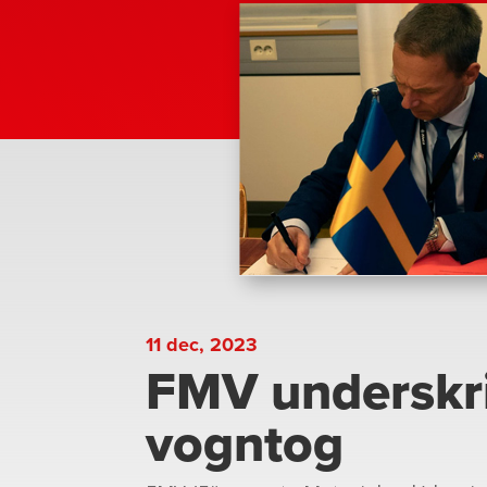
11 dec, 2023
FMV underskriv
vogntog