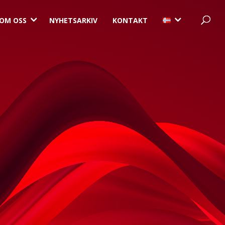
3
3
OM OSS
NYHETSARKIV
KONTAKT