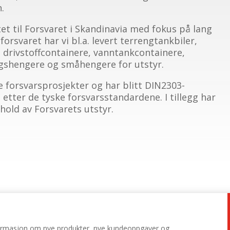
.
tet til Forsvaret i Skandinavia med fokus på lang
orsvaret har vi bl.a. levert terrengtankbiler,
e, drivstoffcontainere, vanntankcontainere,
ngshengere og småhengere for utstyr.
e forsvarsprosjekter og har blitt DIN2303-
ise etter de tyske forsvarsstandardene. I tillegg har
ehold av Forsvarets utstyr.
nformasjon om nye produkter, nye kundeoppgaver og