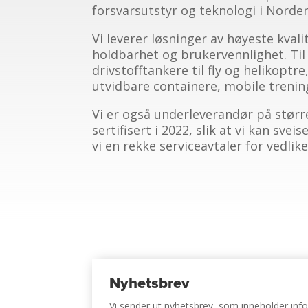
forsvarsutstyr og teknologi i Norden
Vi leverer løsninger av høyeste kvali
holdbarhet og brukervennlighet. Til f
drivstofftankere til fly og helikoptr
utvidbare containere, mobile treni
Vi er også underleverandør på størr
sertifisert i 2022, slik at vi kan sve
vi en rekke serviceavtaler for vedlik
Nyhetsbrev
Vi sender ut nyhetsbrev, som inneholder i