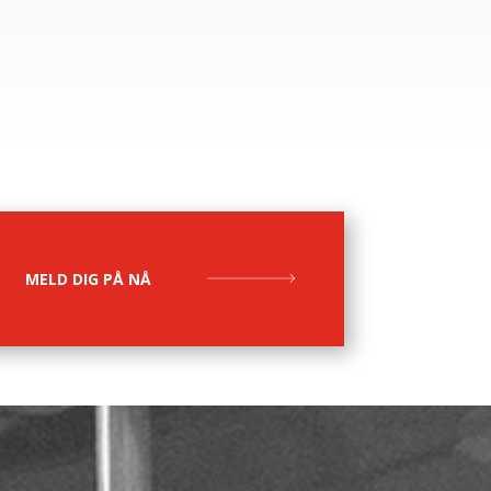
MELD DIG PÅ NÅ