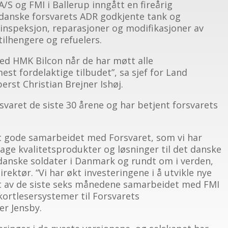
S og FMI i Ballerup inngått en fireårig
 danske forsvarets ADR godkjente tank og
inspeksjon, reparasjoner og modifikasjoner av
tilhengere og refuelers.
med HMK Bilcon når de har møtt alle
est fordelaktige tilbudet”, sa sjef for Land
rst Christian Brejner Ishøj.
svaret de siste 30 årene og har betjent forsvarets
det gode samarbeidet med Forsvaret, som vi har
 lage kvalitetsprodukter og løsninger til det danske
 danske soldater i Danmark og rundt om i verden,
rektør. “Vi har økt investeringene i å utvikle nye
et av de siste seks månedene samarbeidet med FMI
ortlesersystemer til Forsvarets
er Jensby.