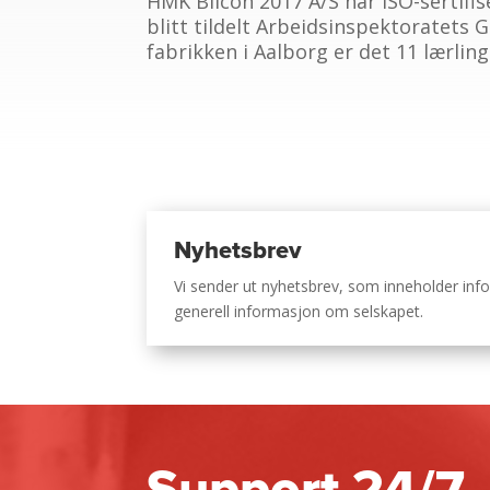
HMK Bilcon 2017 A/S har ISO-sertifis
blitt tildelt Arbeidsinspektoratets 
fabrikken i Aalborg er det 11 lærling
Nyhetsbrev
Vi sender ut nyhetsbrev, som inneholder i
generell informasjon om selskapet.
Support 24/7