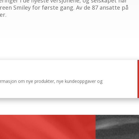
eringer i de nyeste versjonene, og selskapet har
Green Smiley for første gang. Av de 87 ansatte på
er.
nformasjon om nye produkter, nye kundeoppgaver og