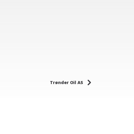
5
Trønder Oil AS