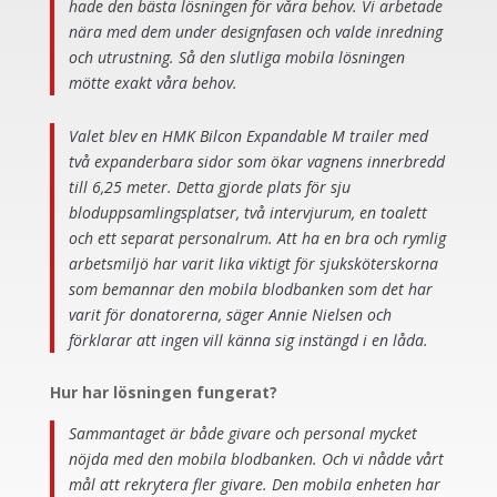
hade den bästa lösningen för våra behov. Vi arbetade
nära med dem under designfasen och valde inredning
och utrustning. Så den slutliga mobila lösningen
mötte exakt våra behov.
Valet blev en HMK Bilcon Expandable M trailer med
två expanderbara sidor som ökar vagnens innerbredd
till 6,25 meter. Detta gjorde plats för sju
bloduppsamlingsplatser, två intervjurum, en toalett
och ett separat personalrum. Att ha en bra och rymlig
arbetsmiljö har varit lika viktigt för sjuksköterskorna
som bemannar den mobila blodbanken som det har
varit för donatorerna, säger Annie Nielsen och
förklarar att ingen vill känna sig instängd i en låda.
Hur har lösningen fungerat?
Sammantaget är både givare och personal mycket
nöjda med den mobila blodbanken. Och vi nådde vårt
mål att rekrytera fler givare. Den mobila enheten har