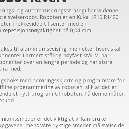
serings- og automatiseringsstrategi har vi denne
ørste sveiserobot. Roboten er en Kuka KR10 R1420
eter i rekkevidde til senter med en
n repetisjonsnøyaktighet på 0,04 mm.
ukes til aluminiumsveising, men etter hvert skal
onenter i armert stål og høyfast stål. Vi har
onenter over en lengre periode og har store
idra med.
gsboks med berøringsskjerm og programvare for
offline programmering av roboten, slik at det er
nde et nytt program til roboten. På denne måten
brudd.
iniumssmeder er det viktig at vi kan bruke
eoppgavene, mens våre dyktige smeder må sveise de