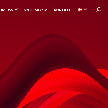
3
3
OM OSS
NYHETSARKIV
KONTAKT