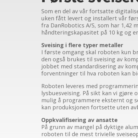
Som en del av vår fortsatte digitali
uken fått levert og installert vår f
fra DanRobotics A/S, som har 1,42 m
håndteringskapasitet på 10 kg og e
Sveising i flere typer metaller
I første omgang skal roboten kun br
den også brukes til sveising av komp
jobbet med standardisering av komp
forventninger til hva roboten kan b
Roboten leveres med programmerin
lysbuesveising. På sikt kan vi gjøre 
mulig å programmere eksternt og se
kan produksjonen fortsette uten av
Oppkvalifisering av ansatte
På grunn av mangel på dyktige alum
roboten til de mest trivielle sveis