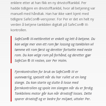
enklere etter at han fikk en ny drivstofftankbil. Per
hadde tidligere en drivstofftankbil, hvor all betjening var
manuell med håndtak. Han har ikke vært kjent med
tidligere SafeCon®-versjoner. For Per er det en helt ny
verden å betjene tankbilen digitalt på SafeCon® III-
kontrollen.
SafeCon® III-nettbrettet er enkelt og lett å betjene. Du
kan velge mer enn ett rom før lossing og tankbilen vil
tømme ett rom først og deretter fortsette med neste
rom. Du kan velge rom på forhånd, og deretter gjør
SafeCon ® III resten, sier Per Holm.
Fjernkontrollen for bruk av SafeCon® III er
uunnværlig, spesielt når du har rullet ut en lang
slange. Du kan starte og slutte å losse med
fjernkontrollen og spole inn slangen når du er ferdig.
Tankbilens motor går kun når drivstoff losses. Dette
sparer drivstoff og er bedre for miljøet, uttaler Per.