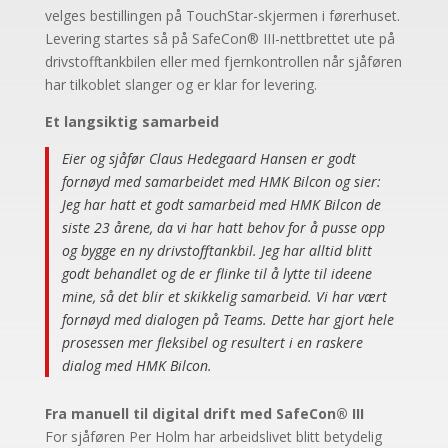
velges bestillingen på TouchStar-skjermen i førerhuset.
Levering startes så på SafeCon® III-nettbrettet ute på
drivstofftankbilen eller med fjernkontrollen når sjåføren
har tilkoblet slanger og er klar for levering.
Et langsiktig samarbeid
Eier og sjåfør Claus Hedegaard Hansen er godt
fornøyd med samarbeidet med HMK Bilcon og sier:
Jeg har hatt et godt samarbeid med HMK Bilcon de
siste 23 årene, da vi har hatt behov for å pusse opp
og bygge en ny drivstofftankbil. Jeg har alltid blitt
godt behandlet og de er flinke til å lytte til ideene
mine, så det blir et skikkelig samarbeid. Vi har vært
fornøyd med dialogen på Teams. Dette har gjort hele
prosessen mer fleksibel og resultert i en raskere
dialog med HMK Bilcon.
Fra manuell til digital drift med SafeCon® III
For sjåføren Per Holm har arbeidslivet blitt betydelig