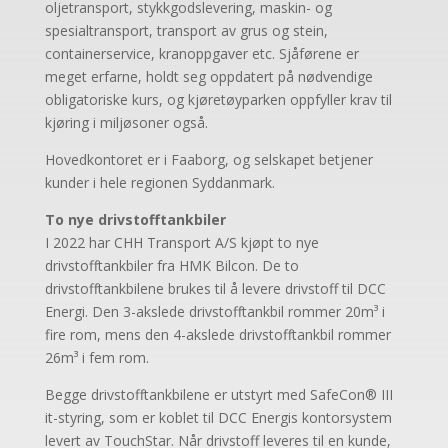
oljetransport, stykkgodslevering, maskin- og
spesialtransport, transport av grus og stein,
containerservice, kranoppgaver etc. Sjåførene er
meget erfarne, holdt seg oppdatert på nødvendige
obligatoriske kurs, og kjøretøyparken oppfyller krav til
kjøring i miljøsoner også.
Hovedkontoret er i Faaborg, og selskapet betjener
kunder i hele regionen Syddanmark.
To nye drivstofftankbiler
I 2022 har CHH Transport A/S kjøpt to nye
drivstofftankbiler fra HMK Bilcon. De to
drivstofftankbilene brukes til å levere drivstoff til DCC
Energi. Den 3-akslede drivstofftankbil rommer 20m³ i
fire rom, mens den 4-akslede drivstofftankbil rommer
26m³ i fem rom.
Begge drivstofftankbilene er utstyrt med SafeCon® III
it-styring, som er koblet til DCC Energis kontorsystem
levert av TouchStar. Når drivstoff leveres til en kunde,