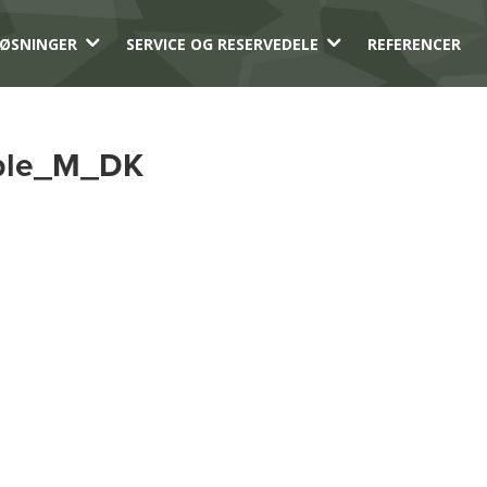
3
3
ØSNINGER
SERVICE OG RESERVEDELE
REFERENCER
able_M_DK