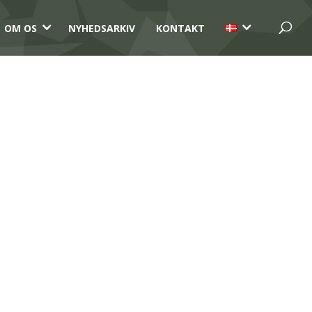
3
3
OM OS
NYHEDSARKIV
KONTAKT