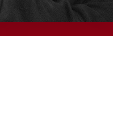
© 2024 – HMK Bilcon A/S
Hadsundvej 295
DK-9260 Gistrup
+45 98 32 30 11