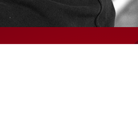
Salg- og leveringsbetingelser
Code of Conduct
Privatlivspolitik
Arkiv