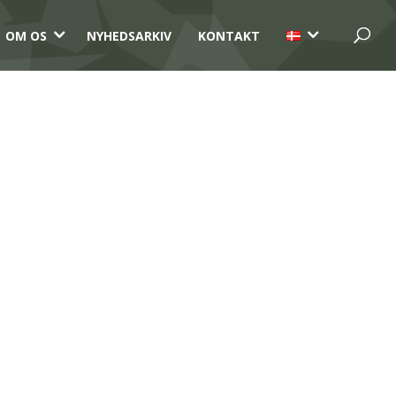
3
3
OM OS
NYHEDSARKIV
KONTAKT