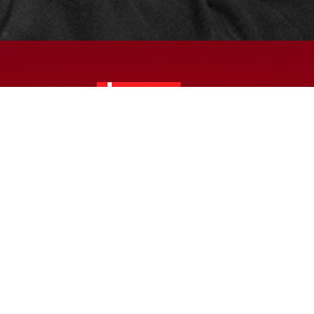
© 2024 – HMK Bilcon A/S
Hadsundvej 295
DK-9260 Gistrup
+45 98 32 30 11