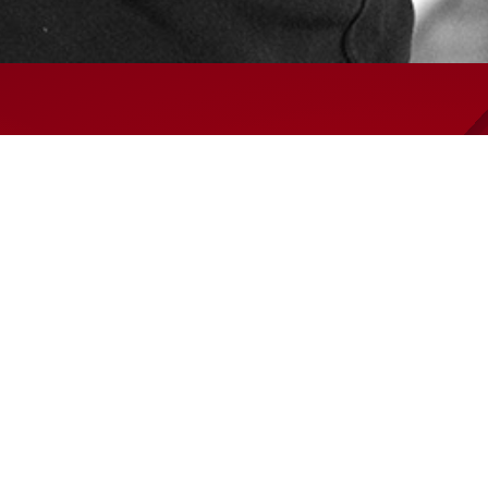
Salg- og leveringsbetingelser
Code of Conduct
Privatlivspolitik
Arkiv