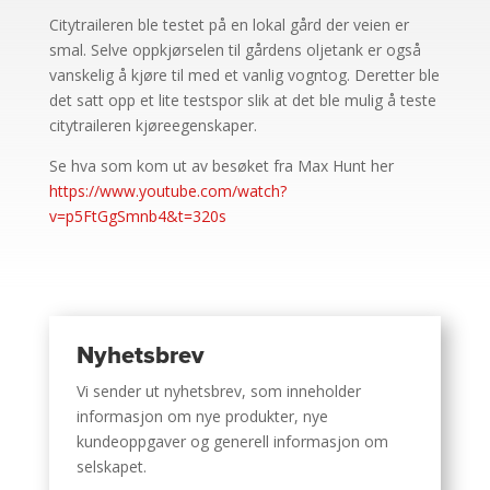
Citytraileren ble testet på en lokal gård der veien er
smal. Selve oppkjørselen til gårdens oljetank er også
vanskelig å kjøre til med et vanlig vogntog. Deretter ble
det satt opp et lite testspor slik at det ble mulig å teste
citytraileren kjøreegenskaper.
Se hva som kom ut av besøket fra Max Hunt her
https://www.youtube.com/watch?
v=p5FtGgSmnb4&t=320s
Nyhetsbrev
Vi sender ut nyhetsbrev, som inneholder
informasjon om nye produkter, nye
kundeoppgaver og generell informasjon om
selskapet.