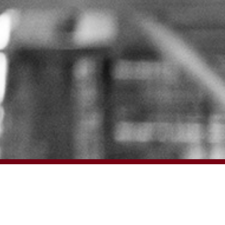
© 2024 – HMK Bilcon A/S