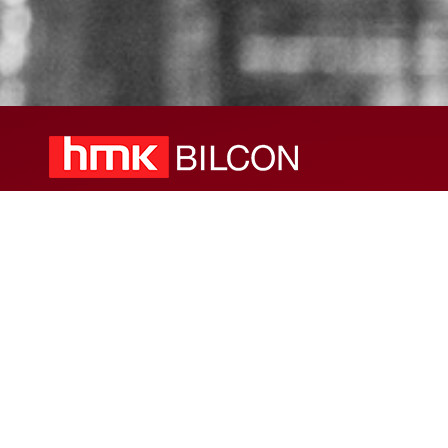
© 2024 – HMK Bilcon A/S
Hadsundvej 295
DK-9260 Gistrup
+45 98 32 30 11
Försäljnings- och leveransvillkor
Code of Conduct
Integritetspolicy
Nyhetsarkiv