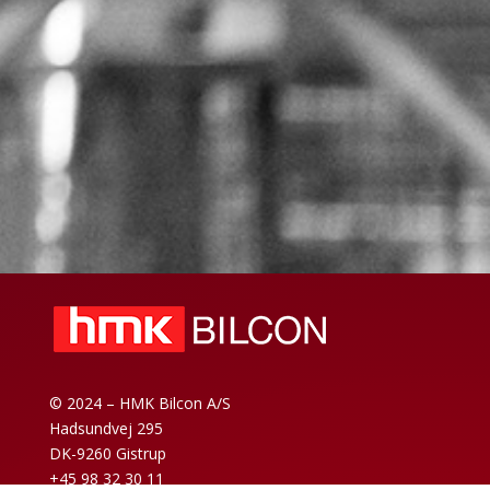
© 2024 – HMK Bilcon A/S
Hadsundvej 295
DK-9260 Gistrup
+45 98 32 30 11