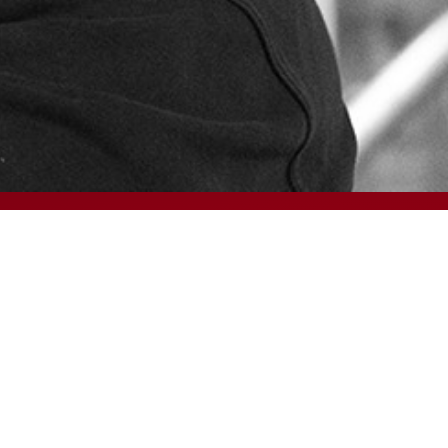
Försäljnings- och leveransvillkor
Code of Conduct
Integritetspolicy
Nyhetsarkiv