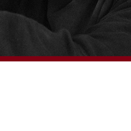
© 2024 – HMK Bilcon A/S
Hadsundvej 295
DK-9260 Gistrup
+45 98 32 30 11