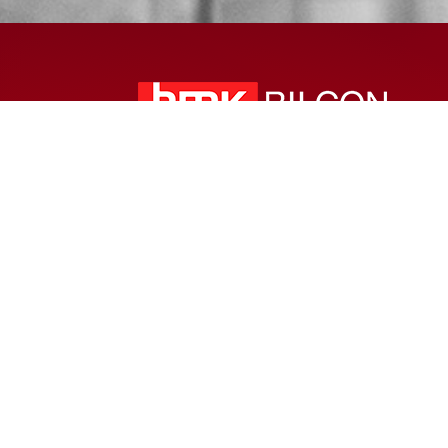
© 2024 – HMK Bilcon A/S
Hadsundvej 295
DK-9260 Gistrup
+45 98 32 30 11