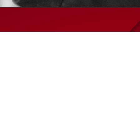
Försäljnings- och leveransvillkor
Code of Conduct
Integritetspolicy
Nyhetsarkiv