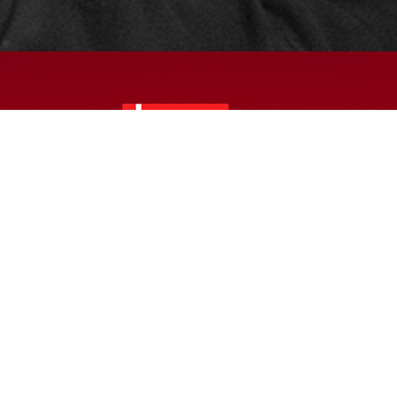
© 2024 – HMK Bilcon A/S
Hadsundvej 295
DK-9260 Gistrup
+45 98 32 30 11