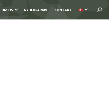
3
3
OM OS
NYHEDSARKIV
KONTAKT