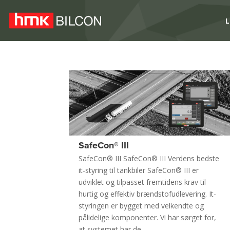
L
SafeCon® III
SafeCon® III SafeCon® III Verdens bedste
it-styring til tankbiler SafeCon® III er
udviklet og tilpasset fremtidens krav til
hurtig og effektiv brændstofudlevering. It-
styringen er bygget med velkendte og
pålidelige komponenter. Vi har sørget for,
at systemet har de...