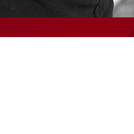
Salg- og leveringsbetingelser
Code of Conduct
Privatlivspolitik
Arkiv