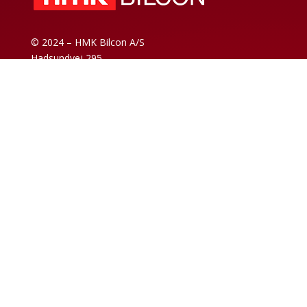
© 2024 – HMK Bilcon A/S
Hadsundvej 295
DK-9260 Gistrup
+45 98 32 30 11
Salgs- og leveringsvilkår
Code of Conduct
Personvernpolicy
Nyhetsarkiv